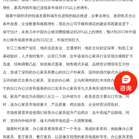
增长，家具内销市场已连续多年保持15%以上的增长。
随着中国经济的快速发展和城市化进程的稳步推进，企事业单位、政府机关办公
条件改善，企业数量和规模增长，现在办公写字楼和酒店的建设等因素促进下，
保守估计，未来几年中国办公椅消费能够达到20%以上的增长，预计到2015年中国
办公椅市场需求将达到332亿元，市场空间巨大。
长江三角洲产业区，地区信息发达，交通便利，地区文化积淀深厚，制造工业
基础较好，人才相对集中。以浙江为例，近年该省办公家具行业呈现出规模扩大
迅速、结构调整凸起、块状格式显著、销售模式丰硕、品牌意识增强等五大特
点，形成了深圳的办公家具和萧山的出口户外家具、温州的现代板式办公家具、
玉环的欧式古典办公家具、安吉的办公椅、义乌和湖州的红木传统办公家具、海
宁的出口办公沙发和嘉善的出口实木办公家具等九大具有区域性特色的工业区
域。家具产值也为全国的三分之一，以外销为主，欧美是其主要出口市场。同
时，该办公家具市场容量大，产品质量、档次较高，企业经营治理良好。
市场发展需求促使我们裕美办公家具提升产品档次，走中高端产品路线。同
时，坚持内外销并举，做大内销市场也是一大调整策略。
随着时代发展，办公家具逐渐形成了一个专业，渐成好多类别，例如像办公屏
风家具、客厅家具、餐厅家具，以及像宾馆用的家具电视柜等等。办公家具里面